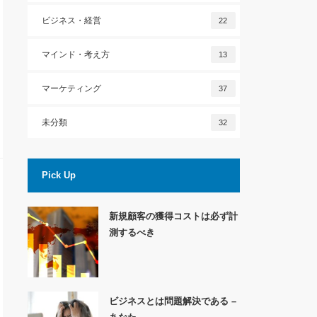
ビジネス・経営
22
マインド・考え方
13
マーケティング
37
未分類
32
Pick Up
新規顧客の獲得コストは必ず計
測するべき
ビジネスとは問題解決である –