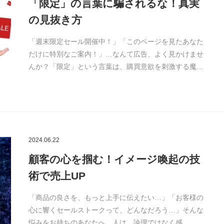
「限定」の言葉に騙されるな！真実
の見抜き方
「週末限定セール開催中！」「このページを見たあなた
だけに特別なご案内！」…なんて広告、よく見かけませ
んか？「限定」という言葉は、購買意欲を刺激する魔…
2024.06.22
顧客の心を掴む！イメージ喚起の技
術で売上UP
「商品の良さを、もっと上手に伝えたい…」「お客様の
心に響くセールストークって、どんなだろう…」そんな
悩みをお持ちのあなたへ。人は、論理ではなく感…