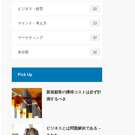
ビジネス・経営
22
マインド・考え方
13
マーケティング
37
未分類
32
Pick Up
新規顧客の獲得コストは必ず計
測するべき
ビジネスとは問題解決である –