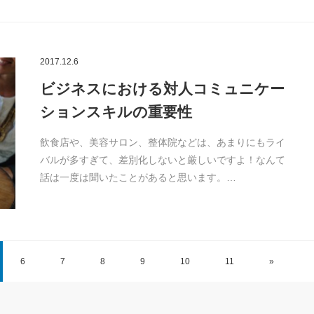
2017.12.6
ビジネスにおける対人コミュニケー
ションスキルの重要性
飲食店や、美容サロン、整体院などは、あまりにもライ
バルが多すぎて、差別化しないと厳しいですよ！なんて
話は一度は聞いたことがあると思います。…
6
7
8
9
10
11
»