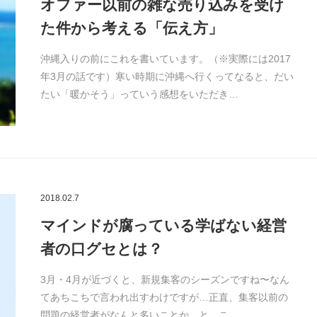
オファー以前の雑な売り込みを受け
た件から考える「伝え方」
沖縄入りの前にこれを書いています。（※実際には2017
年3月の話です）寒い時期に沖縄へ行くってなると、だい
たい「暖かそう」っていう感想をいただき…
2018.02.7
マインドが腐っている学ばない経営
者の口グセとは？
3月・4月が近づくと、新規集客のシーズンですね〜なん
てあちこちで言われ出すわけですが…正直、集客以前の
問題の経営者がなんと多いことか、と。こ…