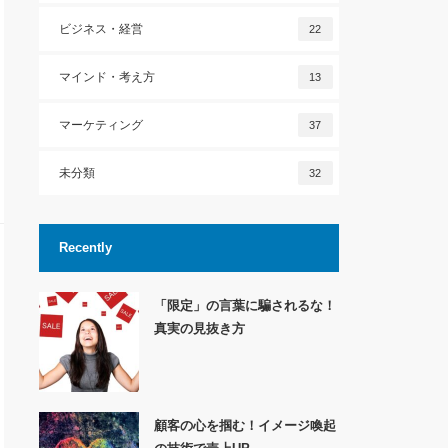
ビジネス・経営
22
マインド・考え方
13
マーケティング
37
未分類
32
Recently
「限定」の言葉に騙されるな！
真実の見抜き方
顧客の心を掴む！イメージ喚起